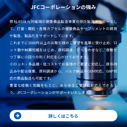
JFCコーポレーションの強み
弊社JFCは九州福岡の健康食品製造専業の受託製造メーカーとし
て、打錠・顆粒・各種カプセルの健康食品やサプリメントの開発
や製造、製品化をサポートしています。
これまでに3000件以上のお取引様のご要望を真摯に受け止め、ロ
ット数や納期短縮をはじめ、原料調達、打ち合わせなど、俊敏か
つ丁寧に小回りの利く対応を心がけております。
小ロット・多品種・低コストでお客様のご要望に対応し、原料持
込みや配合提案、原料調達から、バルク納品やOEM対応、GMP対
応の商品製造も可能です。
豊富な経験と知識をもとに、あらゆるご要望にお応えできるよ
う、JFCコーポレーションがサポートいたします。
詳しくはこちら